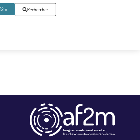
af2m
Rechercher