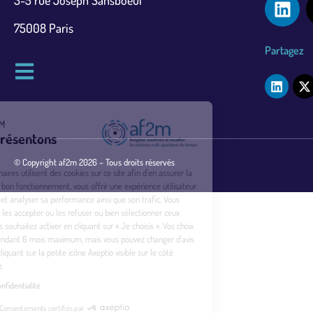
3-5 rue Joseph Sansboeuf
75008 Paris
Partagez
Bienvenue à l'AF2M
Nous vous présentons
Les cookies
© Copyright af2m 2026 – Tous droits réservés
L'af2m et ses partenaires utilisent des cookies sur ce site afin d'en assurer la
sécurité ainsi que le bon fonctionnement, vous offrir une expérience utilisateur
de qualité, mesurer et analyser sa performance ainsi que son trafic. Vous
pouvez directement les accepter ou les refuser ou bien sélectionner ceux
d'entre eux que vous souhaitez activer en cliquant sur « Je choisis ». Vos choix
seront conservés pendant 6 mois maximum, mais vous pouvez changer d'avis
à tout moment en cliquant sur la petite icône Axeptio visible sur le côté
gauche de notre site.
Lire la politique de confidentialité
Consentements certifiés par