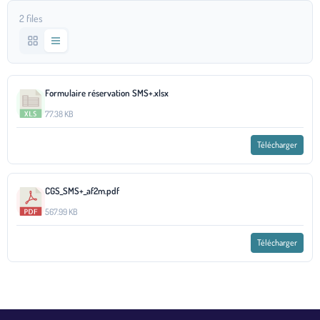
2 files
Formulaire réservation SMS+.xlsx
77.38 KB
Télécharger
CGS_SMS+_af2m.pdf
567.99 KB
Télécharger