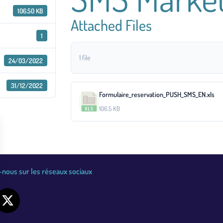
106.50 KB
Attached Files
1
1 file
24/03/2022
31/12/2022
Formulaire_reservation_PUSH_SMS_EN.xls
106.5 KB
nous sur les réseaux sociaux