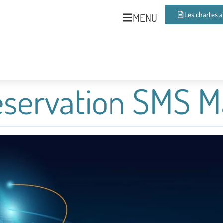
Les chartes 
MENU
éservation SMS M