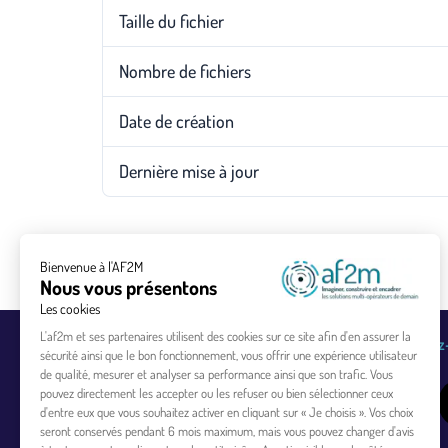
Taille du fichier
Nombre de fichiers
Date de création
Dernière mise à jour
Bienvenue à l'AF2M
Nous vous présentons
Les cookies
L'af2m et ses partenaires utilisent des cookies sur ce site afin d'en assurer la
Coordonnées
Retrouvez-
sécurité ainsi que le bon fonctionnement, vous offrir une expérience utilisateur
de qualité, mesurer et analyser sa performance ainsi que son trafic. Vous
3-5 rue Joseph Sansboeuf
pouvez directement les accepter ou les refuser ou bien sélectionner ceux
d'entre eux que vous souhaitez activer en cliquant sur « Je choisis ». Vos choix
75008 Paris
seront conservés pendant 6 mois maximum, mais vous pouvez changer d'avis