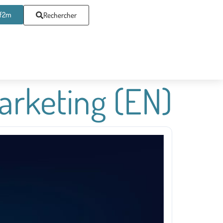
af2m
Rechercher
arketing (EN)