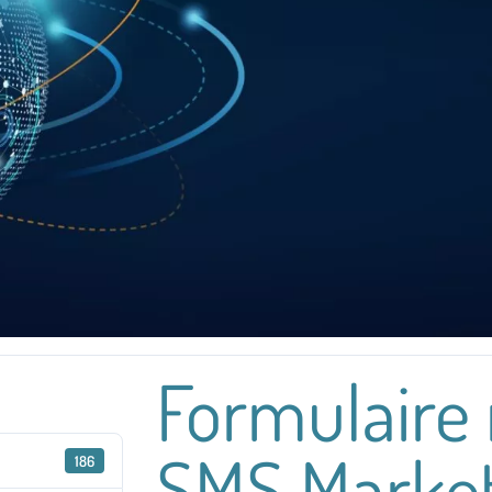
Formulaire 
SMS Market
186