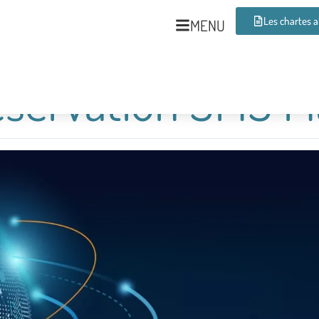
Les chartes 
MENU
éservation SMS M