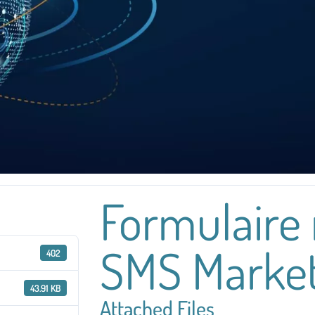
Formulaire 
SMS Market
402
43.91 KB
Attached Files