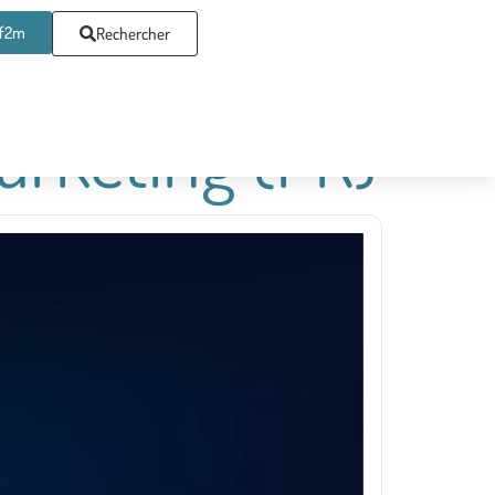
af2m
Rechercher
arketing (FR)