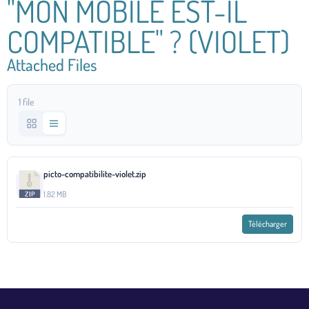
"MON MOBILE EST-IL
COMPATIBLE" ? (VIOLET)
Attached Files
1 file
picto-compatibilite-violet.zip
1.82 MB
Télécharger