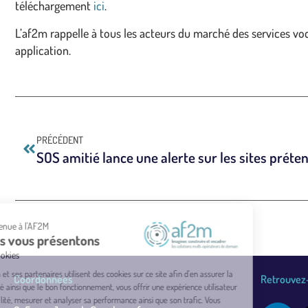
téléchargement
ici
.
L’af2m rappelle à tous les acteurs du marché des services voc
application.
PRÉCÉDENT
Bienvenue à l'AF2M
Nous vous présentons
Les cookies
L'af2m et ses partenaires utilisent des cookies sur ce site afin d'en assurer la
Coordonnées
Retrouvez-
sécurité ainsi que le bon fonctionnement, vous offrir une expérience utilisateur
de qualité, mesurer et analyser sa performance ainsi que son trafic. Vous