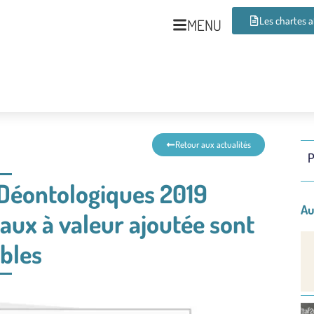
Les chartes 
MENU
Retour aux actualités
P
Déontologiques 2019
Au
aux à valeur ajoutée sont
bles