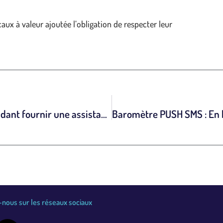
aux à valeur ajoutée l’obligation de respecter leur
SOS amitié lance une alerte sur les sites prétendant fournir une assistance aux personnes en détresse via des numéros surtaxés.
nous sur les réseaux sociaux